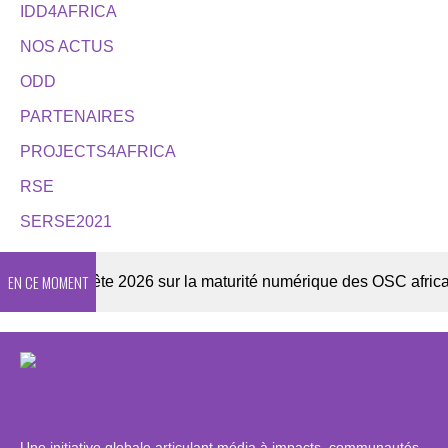
IDD4AFRICA
NOS ACTUS
ODD
PARTENAIRES
PROJECTS4AFRICA
RSE
SERSE2021
EN CE MOMENT
Enquête 2026 sur la maturité numérique des OSC africaines
Une initiative globale articulant média à impacts, communautés