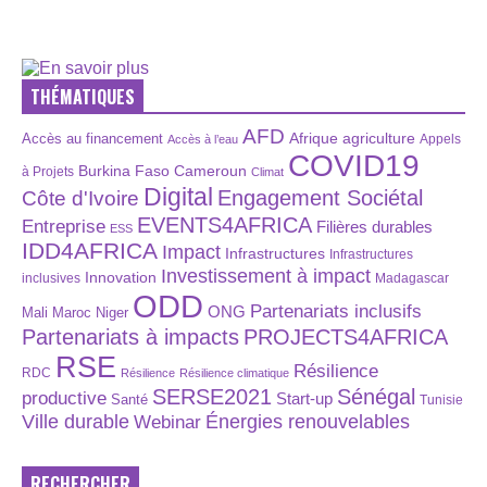
THÉMATIQUES
AFD
Afrique
agriculture
Accès au financement
Appels
Accès à l’eau
COVID19
Burkina Faso
Cameroun
à Projets
Climat
Digital
Engagement Sociétal
Côte d'Ivoire
EVENTS4AFRICA
Entreprise
Filières durables
ESS
IDD4AFRICA
Impact
Infrastructures
Infrastructures
Investissement à impact
Innovation
inclusives
Madagascar
ODD
Partenariats inclusifs
ONG
Maroc
Niger
Mali
Partenariats à impacts
PROJECTS4AFRICA
RSE
Résilience
RDC
Résilience
Résilience climatique
SERSE2021
Sénégal
productive
Start-up
Santé
Tunisie
Énergies renouvelables
Ville durable
Webinar
RECHERCHER