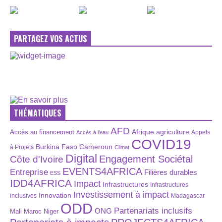
PARTAGEZ VOS ACTUS
THÉMATIQUES
AFD
Afrique
agriculture
Accès au financement
Appels
Accès à l’eau
COVID19
Burkina Faso
Cameroun
à Projets
Climat
Digital
Engagement Sociétal
Côte d'Ivoire
EVENTS4AFRICA
Entreprise
Filières durables
ESS
IDD4AFRICA
Impact
Infrastructures
Infrastructures
Investissement à impact
Innovation
inclusives
Madagascar
ODD
Partenariats inclusifs
ONG
Maroc
Niger
Mali