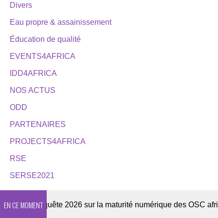
Divers
Eau propre & assainissement
Éducation de qualité
EVENTS4AFRICA
IDD4AFRICA
NOS ACTUS
ODD
PARTENAIRES
PROJECTS4AFRICA
RSE
SERSE2021
EN CE MOMENT
ter
Enquête 2026 sur la maturité numérique des OSC africai