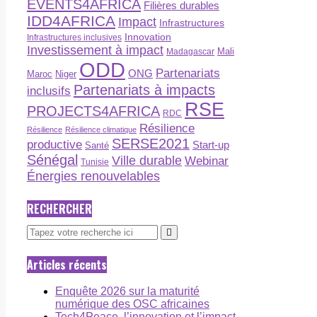
EVENTS4AFRICA
Filières durables
IDD4AFRICA
Impact
Infrastructures
Innovation
Infrastructures inclusives
Investissement à impact
Madagascar
Mali
ODD
Partenariats
ONG
Maroc
Niger
Partenariats à impacts
inclusifs
RSE
PROJECTS4AFRICA
RDC
Résilience
Résilience
Résilience climatique
SERSE2021
productive
Start-up
Santé
Sénégal
Ville durable
Webinar
Tunisie
Énergies renouvelables
RECHERCHER
Articles récents
Enquête 2026 sur la maturité
numérique des OSC africaines
Tech4Peace, l’innovation et l’impact