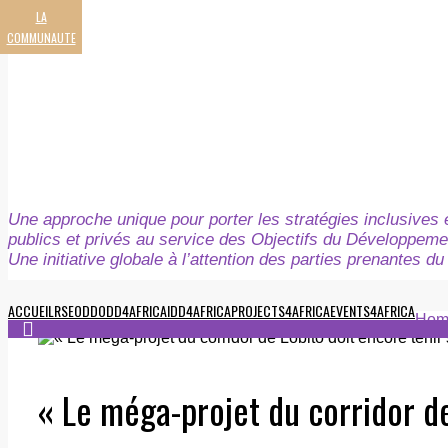
LA
COMMUNAUTE
Une approche unique pour porter les stratégies inclusives e
publics et privés au service des Objectifs du Développeme
Une initiative globale à l’attention des parties prenantes 
ACCUEIL
RSE
ODD
ODD4AFRICA
IDD4AFRICA
PROJECTS4AFRICA
EVENTS4AFRICA
Hom
« Le méga-projet du corridor d