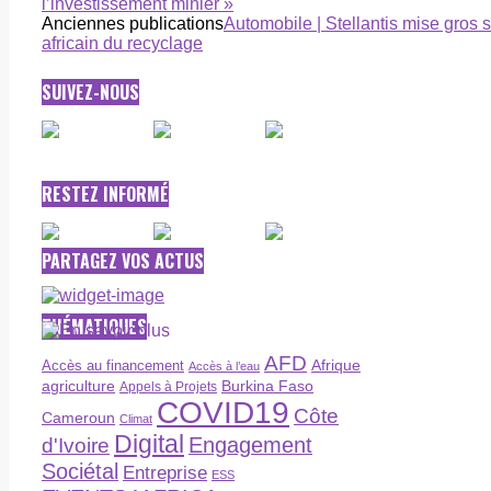
l’investissement minier »
Anciennes publications
Automobile | Stellantis mise gros 
africain du recyclage
SUIVEZ-NOUS
RESTEZ INFORMÉ
PARTAGEZ VOS ACTUS
THÉMATIQUES
AFD
Afrique
Accès au financement
Accès à l’eau
agriculture
Burkina Faso
Appels à Projets
COVID19
Côte
Cameroun
Climat
Digital
Engagement
d'Ivoire
Sociétal
Entreprise
ESS