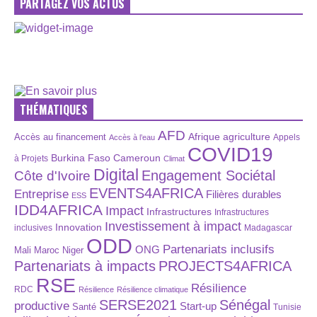
PARTAGEZ VOS ACTUS
THÉMATIQUES
AFD
Afrique
agriculture
Accès au financement
Appels
Accès à l’eau
COVID19
Burkina Faso
Cameroun
à Projets
Climat
Digital
Engagement Sociétal
Côte d'Ivoire
EVENTS4AFRICA
Entreprise
Filières durables
ESS
IDD4AFRICA
Impact
Infrastructures
Infrastructures
Investissement à impact
Innovation
inclusives
Madagascar
ODD
Partenariats inclusifs
ONG
Maroc
Niger
Mali
Partenariats à impacts
PROJECTS4AFRICA
RSE
Résilience
RDC
Résilience
Résilience climatique
SERSE2021
Sénégal
productive
Start-up
Santé
Tunisie