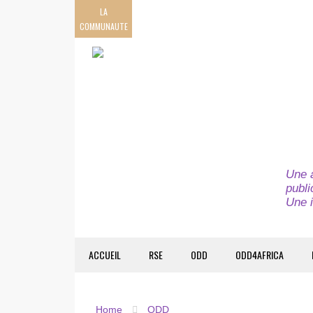
LA
COMMUNAUTE
Une a
publi
Une i
ACCUEIL
RSE
ODD
ODD4AFRICA
Home
ODD