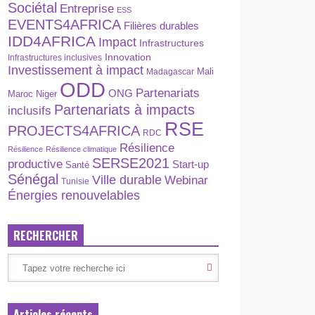
Sociétal
Entreprise
ESS
EVENTS4AFRICA
Filières durables
IDD4AFRICA
Impact
Infrastructures
Innovation
Infrastructures inclusives
Investissement à impact
Madagascar
Mali
ODD
Partenariats
ONG
Maroc
Niger
Partenariats à impacts
inclusifs
RSE
PROJECTS4AFRICA
RDC
Résilience
Résilience
Résilience climatique
SERSE2021
productive
Start-up
Santé
Sénégal
Ville durable
Webinar
Tunisie
Énergies renouvelables
RECHERCHER
Articles récents