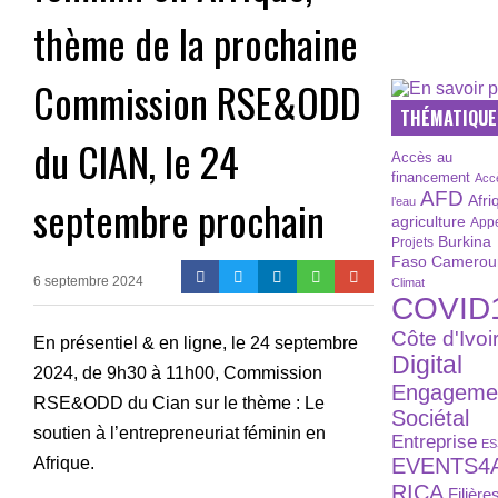
thème de la prochaine
Commission RSE&ODD
THÉMATIQUE
du CIAN, le 24
Accès au
financement
Acc
AFD
septembre prochain
Afri
l’eau
agriculture
Appe
Burkina
Projets
Faso
Camerou
6 septembre 2024
Climat
COVID
Côte d'Ivoi
En présentiel & en ligne, le 24 septembre
Digital
2024, de 9h30 à 11h00, Commission
Engageme
RSE&ODD du Cian sur le thème : Le
Sociétal
soutien à l’entrepreneuriat féminin en
Entreprise
ES
EVENTS4
Afrique.
RICA
Filière