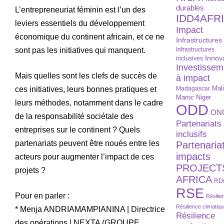
durables
L’entrepreneuriat féminin est l’un des
IDD4AFR
leviers essentiels du développement
Impact
économique du continent africain, et ce ne
Infrastructures
sont pas les initiatives qui manquent.
Infrastructures
Innov
inclusives
Investissem
Mais quelles sont les clefs de succès de
à impact
ces initiatives, leurs bonnes pratiques et
Madagascar
Mal
Maroc
Niger
leurs méthodes, notamment dans le cadre
ODD
ON
de la responsabilité sociétale des
Partenariats
entreprises sur le continent ? Quels
inclusifs
partenariats peuvent être noués entre les
Partenaria
impacts
acteurs pour augmenter l’impact de ces
PROJECT
projets ?
AFRICA
RD
RSE
Pour en parler :
Résilie
Résilience climatiq
* Menja ANDRIAMAMPIANINA | Directrice
Résilience
des opérations | NEXTA (GROUPE