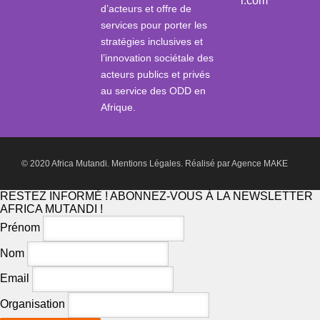
i.com
d’acteurs et offre de
services pour porter les
stratégies inclusives et
l’innovation sociétale des
acteurs publics et privés
au service des ODD en
Afrique.
© 2020 Africa Mutandi.
Mentions Légales.
Réalisé par
Agence MAKE
RESTEZ INFORMÉ ! ABONNEZ-VOUS À LA NEWSLETTER
AFRICA MUTANDI !
Prénom
Nom
Email
Organisation