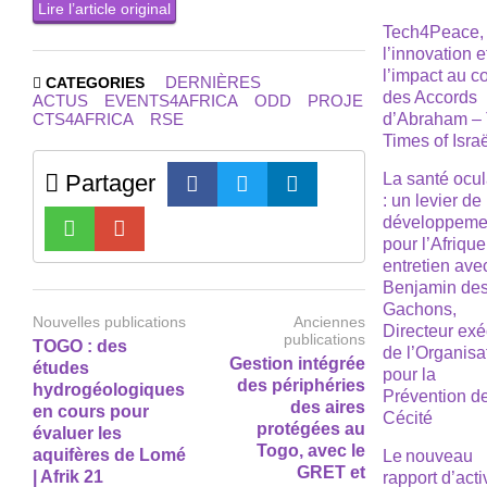
Lire l’article original
Tech4Peace,
l’innovation e
l’impact au 
DERNIÈRES
CATEGORIES
des Accords
ACTUS
EVENTS4AFRICA
ODD
PROJE
CTS4AFRICA
RSE
d’Abraham –
Times of Isra
Partager
La santé ocul
: un levier de
développeme
pour l’Afrique
entretien ave
Benjamin de
Gachons,
Nouvelles publications
Anciennes
Directeur exé
publications
TOGO : des
de l’Organisa
Gestion intégrée
études
pour la
des périphéries
hydrogéologiques
Prévention de
des aires
en cours pour
Cécité
protégées au
évaluer les
Togo, avec le
aquifères de Lomé
Le nouveau
GRET et
| Afrik 21
rapport d’acti