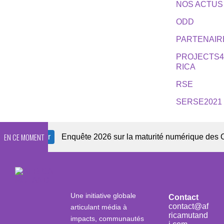
NOS ACTUS
ODD
PARTENAIR
PROJECTS
RICA
RSE
SERSE2021
EN CE MOMENT
wsletter
Enquête 2026 sur la maturité numérique des OSC af
Une initiative globale
Contact
contact@af
articulant média à
ricamutand
impacts, communautés