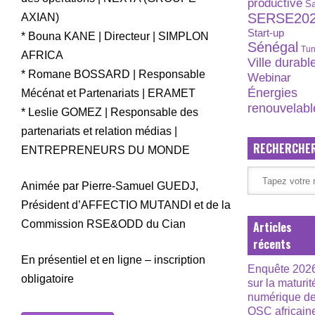
productive
S
SERSE20
AXIAN)
Start-up
* Bouna KANE | Directeur | SIMPLON
Sénégal
Tun
AFRICA
Ville durabl
* Romane BOSSARD | Responsable
Webinar
Énergies
Mécénat et Partenariats | ERAMET
renouvelabl
* Leslie GOMEZ | Responsable des
partenariats et relation médias |
RECHERCHE
ENTREPRENEURS DU MONDE
Animée par Pierre-Samuel GUEDJ,
Président d’AFFECTIO MUTANDI et de la
Commission RSE&ODD du Cian
Articles
récents
En présentiel et en ligne – inscription
Enquête 202
obligatoire
sur la maturit
numérique d
OSC africain