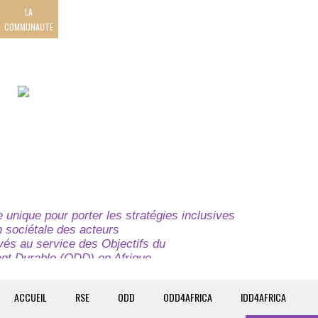
LA
COMMUNAUTE
unique pour porter les stratégies inclusives
on sociétale des acteurs
ivés au service des Objectifs du
t Durable (ODD) en Afrique.
e globale à l’attention des parties prenantes du
t du continent.
ACCUEIL
RSE
ODD
ODD4AFRICA
IDD4AFRICA