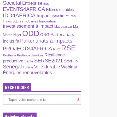
Sociétal
Entreprise
ESS
EVENTS4AFRICA
Filières durables
IDD4AFRICA
Impact
Infrastructures
Innovation
Infrastructures inclusives
Investissement à impact
Madagascar
Mali
ODD
Partenariats
ONG
Maroc
Niger
Partenariats à impacts
inclusifs
RSE
PROJECTS4AFRICA
RDC
Résilience
Résilience
Résilience climatique
SERSE2021
productive
Start-up
Santé
Sénégal
Ville durable
Webinar
Tunisie
Énergies renouvelables
RECHERCHER
Articles récents