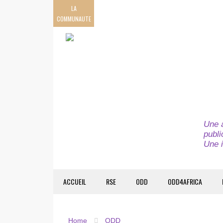
LA
COMMUNAUTE
Une a
publi
Une i
ACCUEIL
RSE
ODD
ODD4AFRICA
Home
ODD