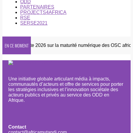
ODD
PARTENAIRES
PROJECTS4AFRICA
RSE
SERSE2021
EN CE MOMENT
er
Enquête 2026 sur la maturité numérique des OSC africain
Une initiative globale articulant média à impacts,
communautés d’acteurs et offre de services pour porter
les stratégies inclusives et l’innovation sociétale des
acteurs publics et privés au service des ODD en
Afrique.
Contact
contact@africamutandi.com