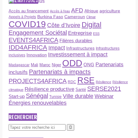
AFD
Afrique
agriculture
Accès au financement
Accès à l’eau
Burkina Faso
Cameroun
Appels à Projets
Climat
COVID19
Digital
Côte d'Ivoire
Engagement Sociétal
Entreprise
ESS
EVENTS4AFRICA
Filières durables
IDD4AFRICA
Impact
Infrastructures
Infrastructures
Investissement à impact
Innovation
inclusives
ODD
Partenariats
ONG
Maroc
Niger
Madagascar
Mali
Partenariats à impacts
inclusifs
RSE
PROJECTS4AFRICA
RDC
Résilience
Résilience
SERSE2021
Résilience productive
Santé
climatique
Sénégal
Ville durable
Webinar
Start-up
Tunisie
Énergies renouvelables
RECHERCHER