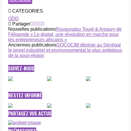
CATEGORIES
ODD
Partager
Nouvelles publications
Rouguyatou Touré & Amaury de
Féligonde « Le digital, une révolution en marche pour
les entrepreneurs africains »
Anciennes publications
SOCOCIM déploie au Sénégal
le projet industriel et environnemental le plus ambitieux
de la sous-région
SUIVEZ-NOUS
RESTEZ INFORMÉ
PARTAGEZ VOS ACTUS
THÉMATIQUES