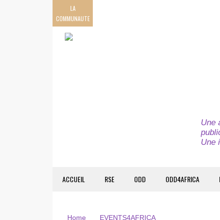
LA
COMMUNAUTE
Une a
publi
Une i
ACCUEIL
RSE
ODD
ODD4AFRICA
Home
EVENTS4AFRICA