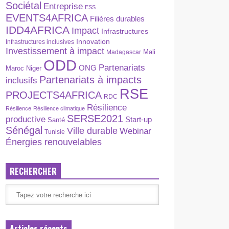
Sociétal
Entreprise
ESS
EVENTS4AFRICA
Filières durables
IDD4AFRICA
Impact
Infrastructures
Innovation
Infrastructures inclusives
Investissement à impact
Madagascar
Mali
ODD
Partenariats
ONG
Maroc
Niger
Partenariats à impacts
inclusifs
RSE
PROJECTS4AFRICA
RDC
Résilience
Résilience
Résilience climatique
SERSE2021
productive
Start-up
Santé
Sénégal
Ville durable
Webinar
Tunisie
Énergies renouvelables
RECHERCHER
Articles récents