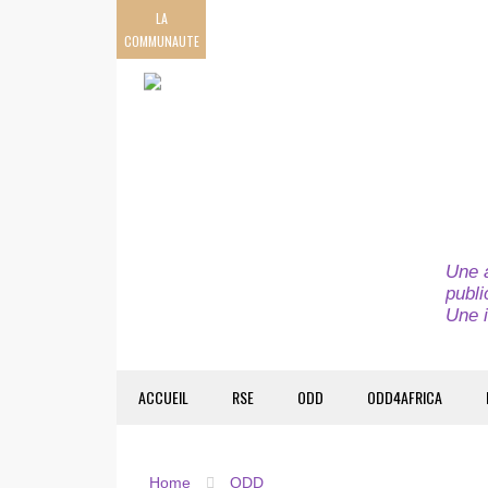
LA
COMMUNAUTE
Une a
publi
Une i
ACCUEIL
RSE
ODD
ODD4AFRICA
Home
ODD