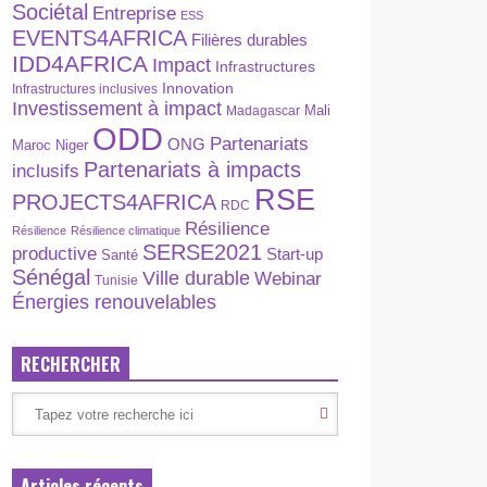
Sociétal
Entreprise
ESS
EVENTS4AFRICA
Filières durables
IDD4AFRICA
Impact
Infrastructures
Innovation
Infrastructures inclusives
Investissement à impact
Madagascar
Mali
ODD
Partenariats
ONG
Maroc
Niger
Partenariats à impacts
inclusifs
RSE
PROJECTS4AFRICA
RDC
Résilience
Résilience
Résilience climatique
SERSE2021
productive
Start-up
Santé
Sénégal
Ville durable
Webinar
Tunisie
Énergies renouvelables
RECHERCHER
Articles récents