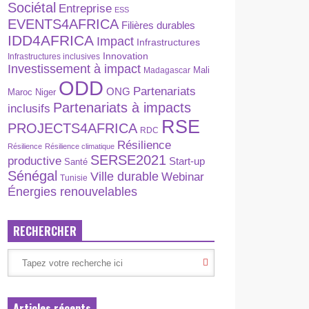
Sociétal
Entreprise
ESS
EVENTS4AFRICA
Filières durables
IDD4AFRICA
Impact
Infrastructures
Innovation
Infrastructures inclusives
Investissement à impact
Madagascar
Mali
ODD
Partenariats
ONG
Maroc
Niger
Partenariats à impacts
inclusifs
RSE
PROJECTS4AFRICA
RDC
Résilience
Résilience
Résilience climatique
SERSE2021
productive
Start-up
Santé
Sénégal
Ville durable
Webinar
Tunisie
Énergies renouvelables
RECHERCHER
Articles récents