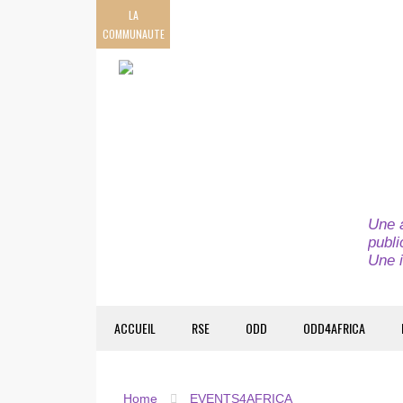
LA
COMMUNAUTE
Une a
publi
Une i
ACCUEIL
RSE
ODD
ODD4AFRICA
Home
EVENTS4AFRICA