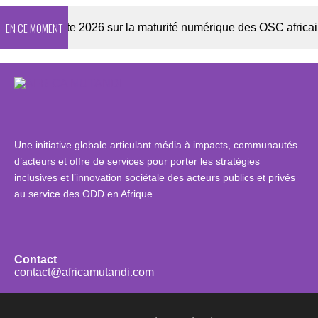
EN CE MOMENT
Enquête 2026 sur la maturité numérique des OSC africaines
Une initiative globale articulant média à impacts, communautés
d’acteurs et offre de services pour porter les stratégies
inclusives et l’innovation sociétale des acteurs publics et privés
au service des ODD en Afrique.
Contact
contact@africamutandi.com