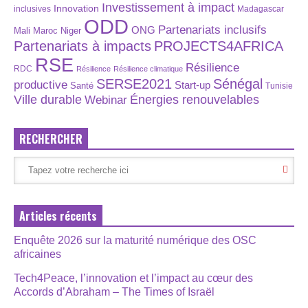
Investissement à impact
Innovation
inclusives
Madagascar
ODD
Partenariats inclusifs
ONG
Maroc
Niger
Mali
Partenariats à impacts
PROJECTS4AFRICA
RSE
Résilience
RDC
Résilience
Résilience climatique
SERSE2021
Sénégal
productive
Start-up
Santé
Tunisie
Énergies renouvelables
Ville durable
Webinar
RECHERCHER
Articles récents
Enquête 2026 sur la maturité numérique des OSC
africaines
Tech4Peace, l’innovation et l’impact au cœur des
Accords d’Abraham – The Times of Israël