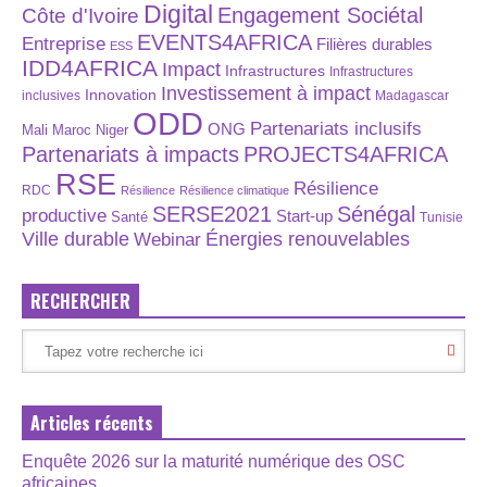
Digital
Engagement Sociétal
Côte d'Ivoire
EVENTS4AFRICA
Entreprise
Filières durables
ESS
IDD4AFRICA
Impact
Infrastructures
Infrastructures
Investissement à impact
Innovation
inclusives
Madagascar
ODD
Partenariats inclusifs
ONG
Maroc
Niger
Mali
Partenariats à impacts
PROJECTS4AFRICA
RSE
Résilience
RDC
Résilience
Résilience climatique
SERSE2021
Sénégal
productive
Start-up
Santé
Tunisie
Énergies renouvelables
Ville durable
Webinar
RECHERCHER
Articles récents
Enquête 2026 sur la maturité numérique des OSC
africaines