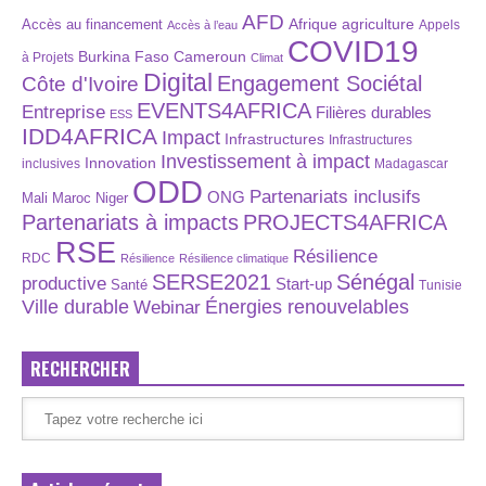
AFD
Afrique
agriculture
Accès au financement
Appels
Accès à l’eau
COVID19
Burkina Faso
Cameroun
à Projets
Climat
Digital
Engagement Sociétal
Côte d'Ivoire
EVENTS4AFRICA
Entreprise
Filières durables
ESS
IDD4AFRICA
Impact
Infrastructures
Infrastructures
Investissement à impact
Innovation
inclusives
Madagascar
ODD
Partenariats inclusifs
ONG
Maroc
Niger
Mali
Partenariats à impacts
PROJECTS4AFRICA
RSE
Résilience
RDC
Résilience
Résilience climatique
SERSE2021
Sénégal
productive
Start-up
Santé
Tunisie
Énergies renouvelables
Ville durable
Webinar
RECHERCHER