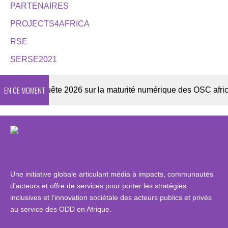
PARTENAIRES
PROJECTS4AFRICA
RSE
SERSE2021
EN CE MOMENT
er
Enquête 2026 sur la maturité numérique des OSC africain
Une initiative globale articulant média à impacts, communautés
d’acteurs et offre de services pour porter les stratégies
inclusives et l’innovation sociétale des acteurs publics et privés
au service des ODD en Afrique.