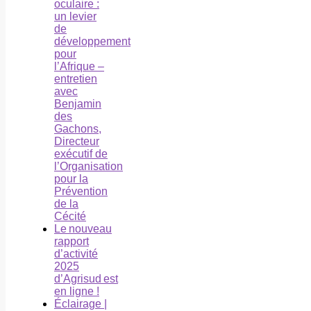
oculaire :
un levier
de
développement
pour
l’Afrique –
entretien
avec
Benjamin
des
Gachons,
Directeur
exécutif de
l’Organisation
pour la
Prévention
de la
Cécité
Le nouveau
rapport
d’activité
2025
d’Agrisud est
en ligne !
Éclairage |