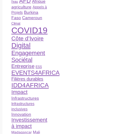
AFD
Afrique
l’eau
agriculture
Appels à
Burkina
Projets
Faso
Cameroun
Climat
COVID19
Côte d'Ivoire
Digital
Engagement
Sociétal
Entreprise
ESS
EVENTS4AFRICA
Filières durables
IDD4AFRICA
Impact
Infrastructures
Infrastructures
inclusives
Innovation
Investissement
à impact
Madagascar
Mali