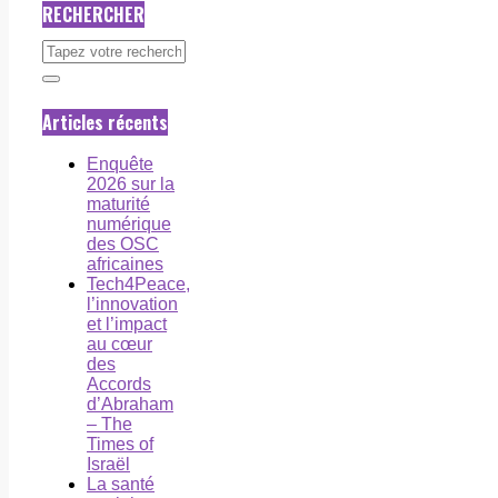
RECHERCHER
Articles récents
Enquête
2026 sur la
maturité
numérique
des OSC
africaines
Tech4Peace,
l’innovation
et l’impact
au cœur
des
Accords
d’Abraham
– The
Times of
Israël
La santé