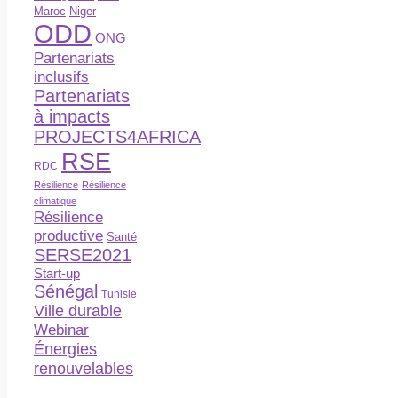
Maroc
Niger
ODD
ONG
Partenariats
inclusifs
Partenariats
à impacts
PROJECTS4AFRICA
RSE
RDC
Résilience
Résilience
climatique
Résilience
productive
Santé
SERSE2021
Start-up
Sénégal
Tunisie
Ville durable
Webinar
Énergies
renouvelables