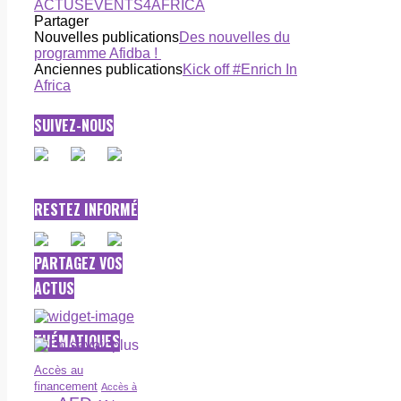
ACTUS
EVENTS4AFRICA
Partager
Nouvelles publications
Des nouvelles du
programme Afidba !
Anciennes publications
Kick off #Enrich In
Africa
SUIVEZ-NOUS
RESTEZ INFORMÉ
PARTAGEZ VOS
ACTUS
THÉMATIQUES
Accès au
financement
Accès à