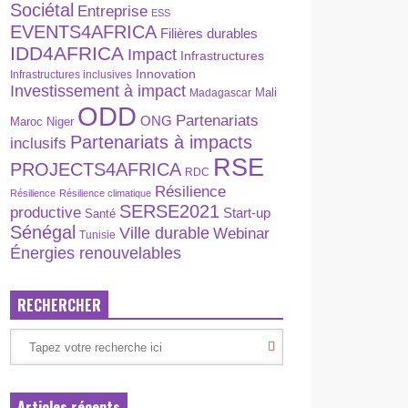
Sociétal
Entreprise
ESS
EVENTS4AFRICA
Filières durables
IDD4AFRICA
Impact
Infrastructures
Innovation
Infrastructures inclusives
Investissement à impact
Madagascar
Mali
ODD
Partenariats
ONG
Maroc
Niger
Partenariats à impacts
inclusifs
RSE
PROJECTS4AFRICA
RDC
Résilience
Résilience
Résilience climatique
SERSE2021
productive
Start-up
Santé
Sénégal
Ville durable
Webinar
Tunisie
Énergies renouvelables
RECHERCHER
Articles récents