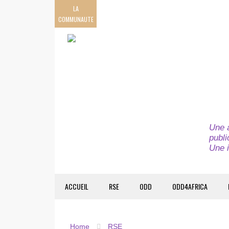
LA
COMMUNAUTE
Une a
publi
Une i
ACCUEIL
RSE
ODD
ODD4AFRICA
Home
RSE