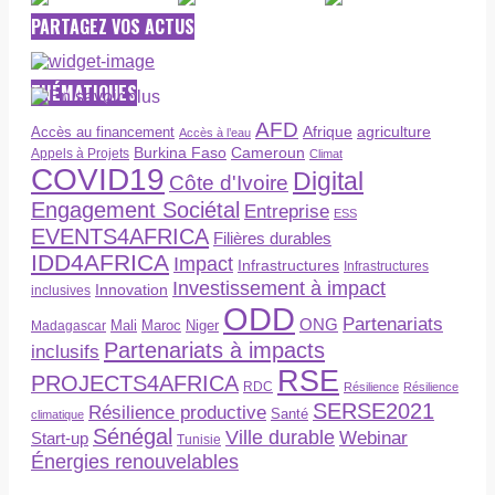
PARTAGEZ VOS ACTUS
THÉMATIQUES
AFD
Afrique
agriculture
Accès au financement
Accès à l’eau
Burkina Faso
Cameroun
Appels à Projets
Climat
COVID19
Digital
Côte d'Ivoire
Engagement Sociétal
Entreprise
ESS
EVENTS4AFRICA
Filières durables
IDD4AFRICA
Impact
Infrastructures
Infrastructures
Investissement à impact
Innovation
inclusives
ODD
Partenariats
ONG
Maroc
Niger
Madagascar
Mali
Partenariats à impacts
inclusifs
RSE
PROJECTS4AFRICA
RDC
Résilience
Résilience
SERSE2021
Résilience productive
Santé
climatique
Sénégal
Ville durable
Webinar
Start-up
Tunisie
Énergies renouvelables