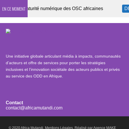
EN CE MOMENT
sur la maturité numérique des OSC africaines
DERN
Une initiative globale articulant média à impacts, communautés
d’acteurs et offre de services pour porter les stratégies
inclusives et l’innovation sociétale des acteurs publics et privés
au service des ODD en Afrique.
Contact
contact@africamutandi.com
© 2020 Africa Mutandi.
Mentions Légales.
Réalisé par
Agence MAKE