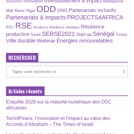
Investissement à impact
Innovation
inclusives
Madagascar
ODD
Partenariats inclusifs
ONG
Maroc
Niger
Mali
Partenariats à impacts
PROJECTS4AFRICA
RSE
Résilience
RDC
Résilience
Résilience climatique
SERSE2021
Sénégal
productive
Start-up
Santé
Tunisie
Énergies renouvelables
Ville durable
Webinar
RECHERCHER
Articles récents
Enquête 2026 sur la maturité numérique des OSC
africaines
Tech4Peace, l’innovation et l’impact au cœur des
Accords d’Abraham – The Times of Israël