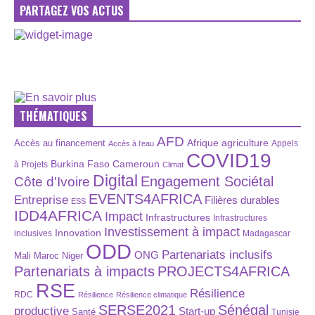
PARTAGEZ VOS ACTUS
THÉMATIQUES
AFD
Afrique
agriculture
Accès au financement
Appels
Accès à l’eau
COVID19
Burkina Faso
Cameroun
à Projets
Climat
Digital
Engagement Sociétal
Côte d'Ivoire
EVENTS4AFRICA
Entreprise
Filières durables
ESS
IDD4AFRICA
Impact
Infrastructures
Infrastructures
Investissement à impact
Innovation
inclusives
Madagascar
ODD
Partenariats inclusifs
ONG
Maroc
Niger
Mali
Partenariats à impacts
PROJECTS4AFRICA
RSE
Résilience
RDC
Résilience
Résilience climatique
SERSE2021
Sénégal
productive
Start-up
Santé
Tunisie