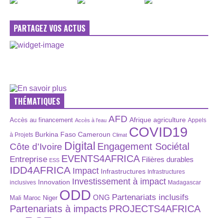
PARTAGEZ VOS ACTUS
THÉMATIQUES
AFD
Afrique
agriculture
Accès au financement
Appels
Accès à l’eau
COVID19
Burkina Faso
Cameroun
à Projets
Climat
Digital
Engagement Sociétal
Côte d'Ivoire
EVENTS4AFRICA
Entreprise
Filières durables
ESS
IDD4AFRICA
Impact
Infrastructures
Infrastructures
Investissement à impact
Innovation
inclusives
Madagascar
ODD
Partenariats inclusifs
ONG
Maroc
Niger
Mali
Partenariats à impacts
PROJECTS4AFRICA