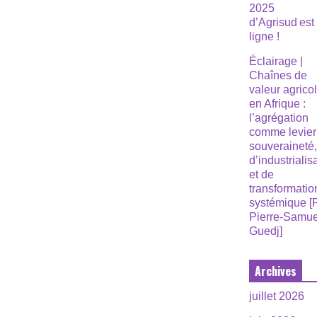
2025
d’Agrisud est
ligne !
Éclairage |
Chaînes de
valeur agrico
en Afrique :
l’agrégation
comme levier
souveraineté
d’industrialis
et de
transformatio
systémique [
Pierre-Samue
Guedj]
Archives
juillet 2026