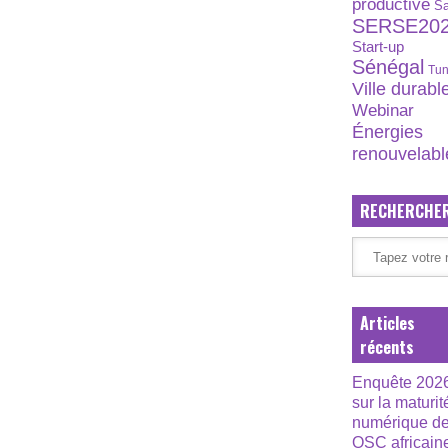
productive
S
SERSE20
Start-up
Sénégal
Tun
Ville durabl
Webinar
Énergies
renouvelabl
RECHERCHE
Articles
récents
Enquête 202
sur la maturit
numérique d
OSC africain