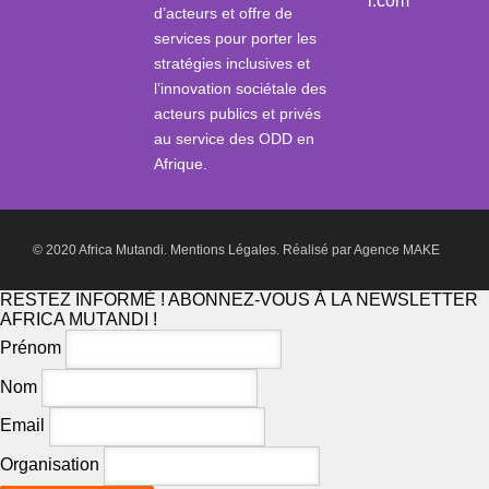
i.com
d’acteurs et offre de
services pour porter les
stratégies inclusives et
l’innovation sociétale des
acteurs publics et privés
au service des ODD en
Afrique.
© 2020 Africa Mutandi.
Mentions Légales.
Réalisé par
Agence MAKE
RESTEZ INFORMÉ ! ABONNEZ-VOUS À LA NEWSLETTER
AFRICA MUTANDI !
Prénom
Nom
Email
Organisation