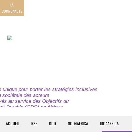
LA
COMMUNAUTE
unique pour porter les stratégies inclusives
on sociétale des acteurs
ivés au service des Objectifs du
t Durable (ODD) en Afrique.
e globale à l’attention des parties prenantes du
t du continent.
ACCUEIL
RSE
ODD
ODD4AFRICA
IDD4AFRICA