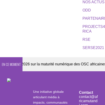
NOS ACTUS
ODD
PARTENAIR
PROJECTS
RICA
RSE
SERSE2021
EN CE MOMENT
quête 2026 sur la maturité numérique des OSC africaines
Une initiative globale
Contact
contact@af
articulant média à
ricamutand
impacts, communautés