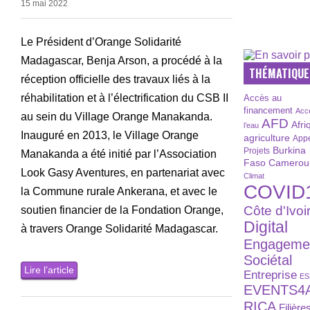
15 mai 2022
Le Président d’Orange Solidarité
Madagascar, Benja Arson, a procédé à la
THÉMATIQUE
réception officielle des travaux liés à la
réhabilitation et à l’électrification du CSB II
Accès au
financement
Acc
au sein du Village Orange Manakanda.
AFD
Afri
l’eau
Inauguré en 2013, le Village Orange
agriculture
Appe
Burkina
Projets
Manakanda a été initié par l’Association
Faso
Camerou
Look Gasy Aventures, en partenariat avec
Climat
COVID
la Commune rurale Ankerana, et avec le
Côte d'Ivoi
soutien financier de la Fondation Orange,
Digital
à travers Orange Solidarité Madagascar.
Engageme
Sociétal
Lire l’article
Entreprise
ES
EVENTS4
RICA
Filière