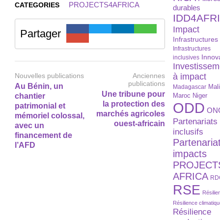
PROJECTS4AFRICA
CATEGORIES
durables
IDD4AFR
Impact
Partager
Infrastructures
Infrastructures
Innov
inclusives
Investissem
Nouvelles publications
Anciennes
à impact
publications
Au Bénin, un
Madagascar
Mal
Une tribune pour
Maroc
Niger
chantier
ODD
la protection des
patrimonial et
ON
marchés agricoles
mémoriel colossal,
Partenariats
ouest-africain
avec un
inclusifs
financement de
Partenaria
l’AFD
impacts
PROJECT
AFRICA
RD
RSE
Résilie
Résilience climatiq
Résilience