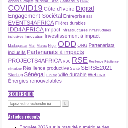
Burkina Faso
Cameroun
Appels à Projets
Climat
COVID19
Digital
Côte d'Ivoire
Engagement Sociétal
Entreprise
ESS
EVENTS4AFRICA
Filières durables
IDD4AFRICA
Impact
Infrastructures
Infrastructures
Investissement à impact
Innovation
inclusives
ODD
Partenariats
ONG
Maroc
Niger
Madagascar
Mali
Partenariats à impacts
inclusifs
RSE
PROJECTS4AFRICA
RDC
Résilience
Résilience
SERSE2021
Résilience productive
Santé
climatique
Sénégal
Ville durable
Webinar
Start-up
Tunisie
Énergies renouvelables
RECHERCHER
Articles récents
Enquête 2026 sur la maturité numérique des