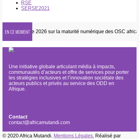
RSE
SERSE2021
EN CE MOMENT
r
Enquête 2026 sur la maturité numérique des OSC africaine
Une initiative globale articulant média à impacts,
communautés d’acteurs et offre de services pour porter
les stratégies inclusives et l’innovation sociétale des
acteurs publics et privés au service des ODD en
Afrique.
Contact
contact@africamutandi.com
© 2020 Africa Mutandi.
Mentions Légales.
Réalisé par