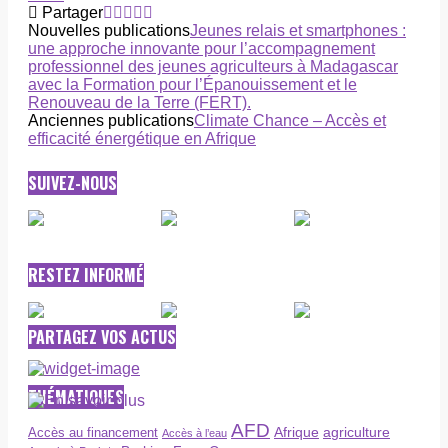
Partager
Nouvelles publications
Jeunes relais et smartphones :
une approche innovante pour l’accompagnement
professionnel des jeunes agriculteurs à Madagascar
avec la Formation pour l’Épanouissement et le
Renouveau de la Terre (FERT).
Anciennes publications
Climate Chance – Accès et
efficacité énergétique en Afrique
SUIVEZ-NOUS
RESTEZ INFORMÉ
PARTAGEZ VOS ACTUS
THÉMATIQUES
AFD
Afrique
agriculture
Accès au financement
Accès à l’eau