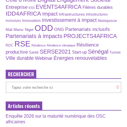
EVENTS4AFRICA
Entreprise
Filières durables
ESS
IDD4AFRICA
Impact
Infrastructures
Infrastructures
Investissement à impact
Innovation
inclusives
Madagascar
ODD
Partenariats inclusifs
ONG
Maroc
Niger
Mali
Partenariats à impacts
PROJECTS4AFRICA
RSE
Résilience
RDC
Résilience
Résilience climatique
SERSE2021
Sénégal
productive
Start-up
Santé
Tunisie
Énergies renouvelables
Ville durable
Webinar
RECHERCHER
Articles récents
Enquête 2026 sur la maturité numérique des OSC
africaines