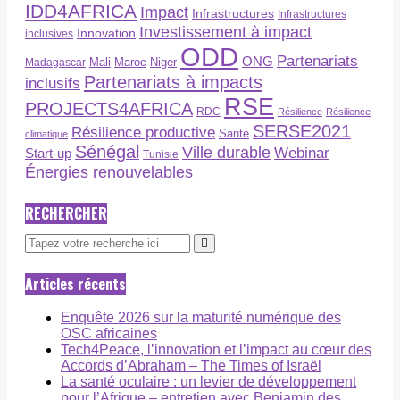
IDD4AFRICA
Impact
Infrastructures
Infrastructures
Investissement à impact
Innovation
inclusives
ODD
Partenariats
ONG
Maroc
Niger
Madagascar
Mali
Partenariats à impacts
inclusifs
RSE
PROJECTS4AFRICA
RDC
Résilience
Résilience
SERSE2021
Résilience productive
Santé
climatique
Sénégal
Ville durable
Webinar
Start-up
Tunisie
Énergies renouvelables
RECHERCHER
Articles récents
Enquête 2026 sur la maturité numérique des
OSC africaines
Tech4Peace, l’innovation et l’impact au cœur des
Accords d’Abraham – The Times of Israël
La santé oculaire : un levier de développement
pour l’Afrique – entretien avec Benjamin des