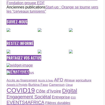
Fondation groupe EDF
Anciennes publications
Start-up : Orange se tourne vers
les “cerveaux tunisiens”
SUIVEZ-NOUS
RESTEZ INFORMÉ
PARTAGEZ VOS ACTUS
THÉMATIQUES
AFD
Afrique
agriculture
Accès au financement
Accès à l’eau
Burkina Faso
Cameroun
Appels à Projets
Climat
COVID19
Digital
Côte d'Ivoire
Engagement Sociétal
Entreprise
ESS
EVENTS4AFRICA
Filières durables