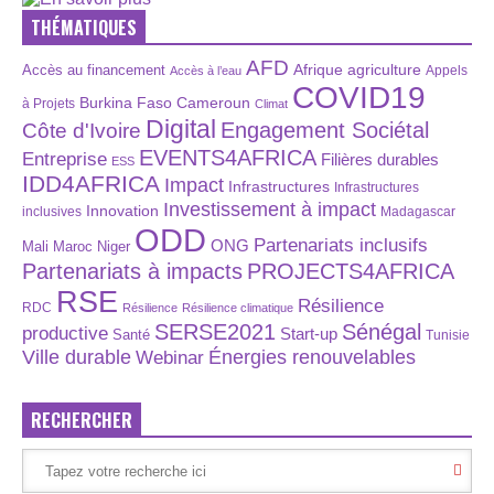
THÉMATIQUES
AFD
Afrique
agriculture
Accès au financement
Appels
Accès à l’eau
COVID19
Burkina Faso
Cameroun
à Projets
Climat
Digital
Engagement Sociétal
Côte d'Ivoire
EVENTS4AFRICA
Entreprise
Filières durables
ESS
IDD4AFRICA
Impact
Infrastructures
Infrastructures
Investissement à impact
Innovation
inclusives
Madagascar
ODD
Partenariats inclusifs
ONG
Maroc
Niger
Mali
Partenariats à impacts
PROJECTS4AFRICA
RSE
Résilience
RDC
Résilience
Résilience climatique
SERSE2021
Sénégal
productive
Start-up
Santé
Tunisie
Énergies renouvelables
Ville durable
Webinar
RECHERCHER