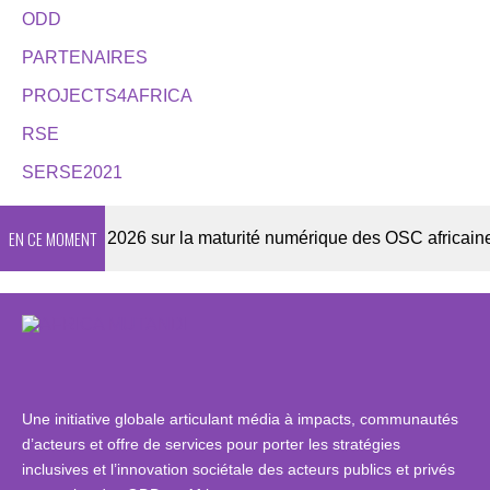
ODD
PARTENAIRES
PROJECTS4AFRICA
RSE
SERSE2021
EN CE MOMENT
Enquête 2026 sur la maturité numérique des OSC africaines
Une initiative globale articulant média à impacts, communautés
d’acteurs et offre de services pour porter les stratégies
inclusives et l’innovation sociétale des acteurs publics et privés