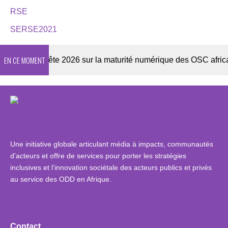
RSE
SERSE2021
EN CE MOMENT
r
Enquête 2026 sur la maturité numérique des OSC africaine
Une initiative globale articulant média à impacts, communautés
d’acteurs et offre de services pour porter les stratégies
inclusives et l’innovation sociétale des acteurs publics et privés
au service des ODD en Afrique.
Contact