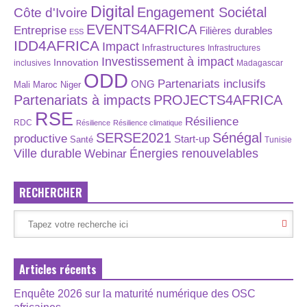
Digital
Engagement Sociétal
Côte d'Ivoire
EVENTS4AFRICA
Entreprise
Filières durables
ESS
IDD4AFRICA
Impact
Infrastructures
Infrastructures
Investissement à impact
Innovation
inclusives
Madagascar
ODD
Partenariats inclusifs
ONG
Maroc
Niger
Mali
Partenariats à impacts
PROJECTS4AFRICA
RSE
Résilience
RDC
Résilience
Résilience climatique
SERSE2021
Sénégal
productive
Start-up
Santé
Tunisie
Énergies renouvelables
Ville durable
Webinar
RECHERCHER
Articles récents
Enquête 2026 sur la maturité numérique des OSC