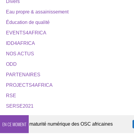
Divers
Eau propre & assainissement
Éducation de qualité
EVENTS4AFRICA
IDD4AFRICA
NOS ACTUS
ODD
PARTENAIRES
PROJECTS4AFRICA
RSE
SERSE2021
EN CE MOMENT
6 sur la maturité numérique des OSC africaines
DE