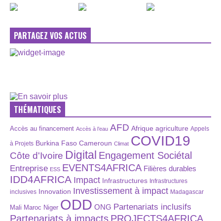
PARTAGEZ VOS ACTUS
THÉMATIQUES
AFD
Afrique
agriculture
Accès au financement
Appels
Accès à l’eau
COVID19
Burkina Faso
Cameroun
à Projets
Climat
Digital
Engagement Sociétal
Côte d'Ivoire
EVENTS4AFRICA
Entreprise
Filières durables
ESS
IDD4AFRICA
Impact
Infrastructures
Infrastructures
Investissement à impact
Innovation
inclusives
Madagascar
ODD
Partenariats inclusifs
ONG
Maroc
Niger
Mali
Partenariats à impacts
PROJECTS4AFRICA