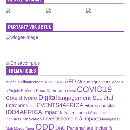
PARTAGEZ VOS ACTUS
THÉMATIQUES
AFD
Afrique
agriculture
Accès au financement
Appels
Accès à l’eau
COVID19
Burkina Faso
Cameroun
à Projets
Climat
Digital
Engagement Sociétal
Côte d'Ivoire
EVENTS4AFRICA
Entreprise
Filières durables
ESS
IDD4AFRICA
Impact
Infrastructures
Infrastructures
Investissement à impact
Innovation
inclusives
Madagascar
ODD
Partenariats inclusifs
ONG
Maroc
Niger
Mali