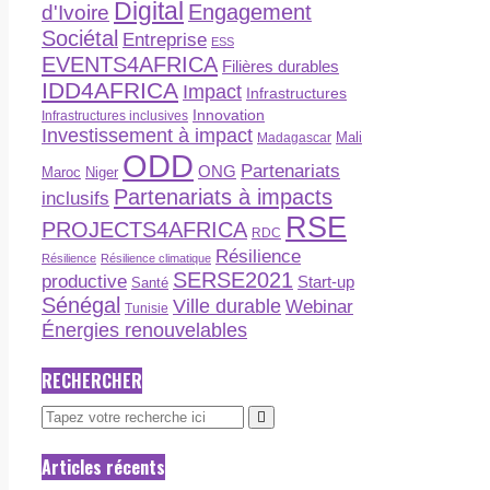
Digital
Engagement
d'Ivoire
Sociétal
Entreprise
ESS
EVENTS4AFRICA
Filières durables
IDD4AFRICA
Impact
Infrastructures
Innovation
Infrastructures inclusives
Investissement à impact
Madagascar
Mali
ODD
Partenariats
ONG
Maroc
Niger
Partenariats à impacts
inclusifs
RSE
PROJECTS4AFRICA
RDC
Résilience
Résilience
Résilience climatique
SERSE2021
productive
Start-up
Santé
Sénégal
Ville durable
Webinar
Tunisie
Énergies renouvelables
RECHERCHER
Articles récents