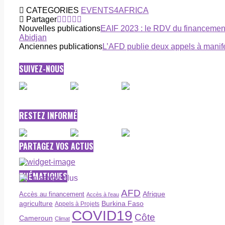
CATEGORIES
EVENTS4AFRICA
Partager
Nouvelles publications
EAIF 2023 : le RDV du financement 
Abidjan
Anciennes publications
L’AFD publie deux appels à manife
SUIVEZ-NOUS
RESTEZ INFORMÉ
PARTAGEZ VOS ACTUS
THÉMATIQUES
AFD
Afrique
Accès au financement
Accès à l’eau
agriculture
Burkina Faso
Appels à Projets
COVID19
Côte
Cameroun
Climat