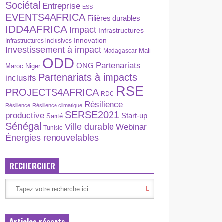
Sociétal
Entreprise
ESS
EVENTS4AFRICA
Filières durables
IDD4AFRICA
Impact
Infrastructures
Innovation
Infrastructures inclusives
Investissement à impact
Madagascar
Mali
ODD
Partenariats
ONG
Maroc
Niger
Partenariats à impacts
inclusifs
RSE
PROJECTS4AFRICA
RDC
Résilience
Résilience
Résilience climatique
SERSE2021
productive
Start-up
Santé
Sénégal
Ville durable
Webinar
Tunisie
Énergies renouvelables
RECHERCHER
Articles récents