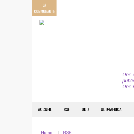
LA
COMMUNAUTE
Une a
publi
Une i
ACCUEIL
RSE
ODD
ODD4AFRICA
Home
RSE