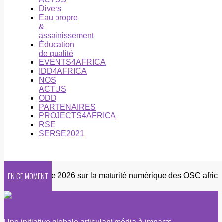
Divers
Eau propre
&
assainissement
Éducation
de qualité
EVENTS4AFRICA
IDD4AFRICA
NOS
ACTUS
ODD
PARTENAIRES
PROJECTS4AFRICA
RSE
SERSE2021
EN CE MOMENT
Enquête 2026 sur la maturité numérique des OSC africaines
Une initiative globale articulant média à impacts,