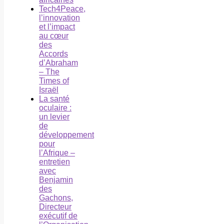
Tech4Peace,
l’innovation
et l’impact
au cœur
des
Accords
d’Abraham
– The
Times of
Israël
La santé
oculaire :
un levier
de
développement
pour
l’Afrique –
entretien
avec
Benjamin
des
Gachons,
Directeur
exécutif de