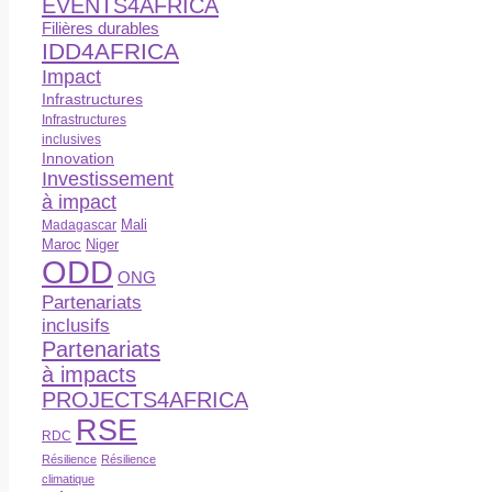
EVENTS4AFRICA
Filières durables
IDD4AFRICA
Impact
Infrastructures
Infrastructures
inclusives
Innovation
Investissement
à impact
Madagascar
Mali
Maroc
Niger
ODD
ONG
Partenariats
inclusifs
Partenariats
à impacts
PROJECTS4AFRICA
RSE
RDC
Résilience
Résilience
climatique