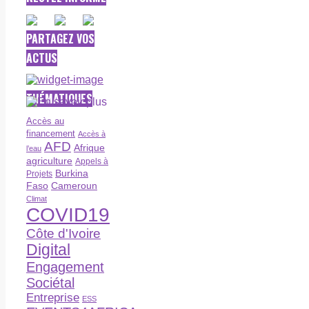
PARTAGEZ VOS
ACTUS
THÉMATIQUES
Accès au
financement
Accès à
AFD
Afrique
l’eau
agriculture
Appels à
Burkina
Projets
Faso
Cameroun
Climat
COVID19
Côte d'Ivoire
Digital
Engagement
Sociétal
Entreprise
ESS