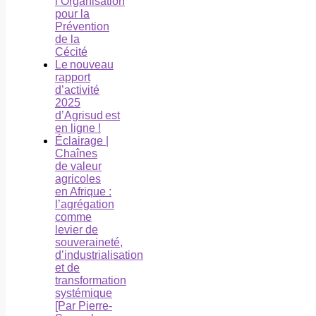
l’Organisation
pour la
Prévention
de la
Cécité
Le nouveau
rapport
d’activité
2025
d’Agrisud est
en ligne !
Éclairage |
Chaînes
de valeur
agricoles
en Afrique :
l’agrégation
comme
levier de
souveraineté,
d’industrialisation
et de
transformation
systémique
[Par Pierre-