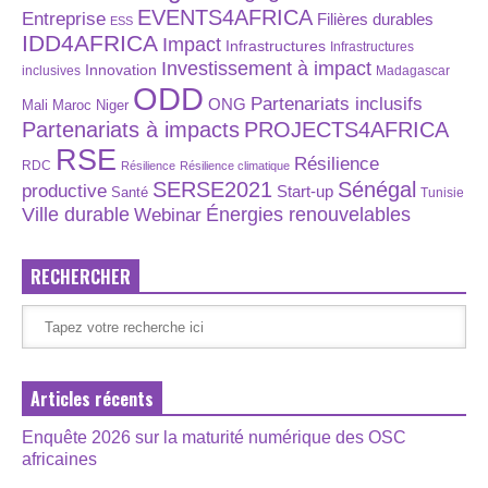
EVENTS4AFRICA
Entreprise
Filières durables
ESS
IDD4AFRICA
Impact
Infrastructures
Infrastructures
Investissement à impact
Innovation
inclusives
Madagascar
ODD
Partenariats inclusifs
ONG
Maroc
Niger
Mali
Partenariats à impacts
PROJECTS4AFRICA
RSE
Résilience
RDC
Résilience
Résilience climatique
SERSE2021
Sénégal
productive
Start-up
Santé
Tunisie
Énergies renouvelables
Ville durable
Webinar
RECHERCHER
Articles récents
Enquête 2026 sur la maturité numérique des OSC
africaines