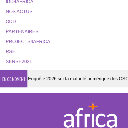
IDD4AFRICA
NOS ACTUS
ODD
PARTENAIRES
PROJECTS4AFRICA
RSE
SERSE2021
EN CE MOMENT
etter
Enquête 2026 sur la maturité numérique des OSC afric