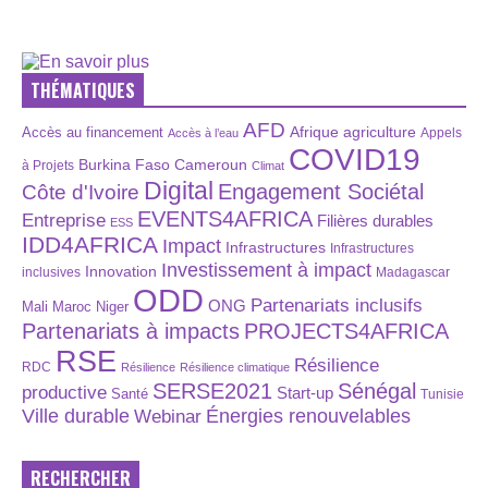
THÉMATIQUES
AFD
Afrique
agriculture
Accès au financement
Appels
Accès à l’eau
COVID19
Burkina Faso
Cameroun
à Projets
Climat
Digital
Engagement Sociétal
Côte d'Ivoire
EVENTS4AFRICA
Entreprise
Filières durables
ESS
IDD4AFRICA
Impact
Infrastructures
Infrastructures
Investissement à impact
Innovation
inclusives
Madagascar
ODD
Partenariats inclusifs
ONG
Maroc
Niger
Mali
Partenariats à impacts
PROJECTS4AFRICA
RSE
Résilience
RDC
Résilience
Résilience climatique
SERSE2021
Sénégal
productive
Start-up
Santé
Tunisie
Énergies renouvelables
Ville durable
Webinar
RECHERCHER