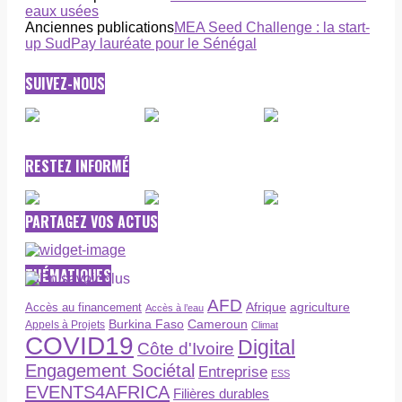
eaux usées
Anciennes publications
MEA Seed Challenge : la start-
up SudPay lauréate pour le Sénégal
SUIVEZ-NOUS
RESTEZ INFORMÉ
PARTAGEZ VOS ACTUS
THÉMATIQUES
AFD
Afrique
agriculture
Accès au financement
Accès à l’eau
Burkina Faso
Cameroun
Appels à Projets
Climat
COVID19
Digital
Côte d'Ivoire
Engagement Sociétal
Entreprise
ESS
EVENTS4AFRICA
Filières durables