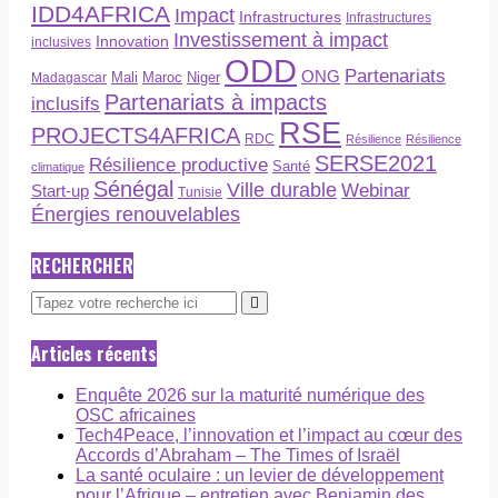
IDD4AFRICA
Impact
Infrastructures
Infrastructures
Investissement à impact
Innovation
inclusives
ODD
Partenariats
ONG
Maroc
Niger
Madagascar
Mali
Partenariats à impacts
inclusifs
RSE
PROJECTS4AFRICA
RDC
Résilience
Résilience
SERSE2021
Résilience productive
Santé
climatique
Sénégal
Ville durable
Webinar
Start-up
Tunisie
Énergies renouvelables
RECHERCHER
Articles récents
Enquête 2026 sur la maturité numérique des
OSC africaines
Tech4Peace, l’innovation et l’impact au cœur des
Accords d’Abraham – The Times of Israël
La santé oculaire : un levier de développement
pour l’Afrique – entretien avec Benjamin des