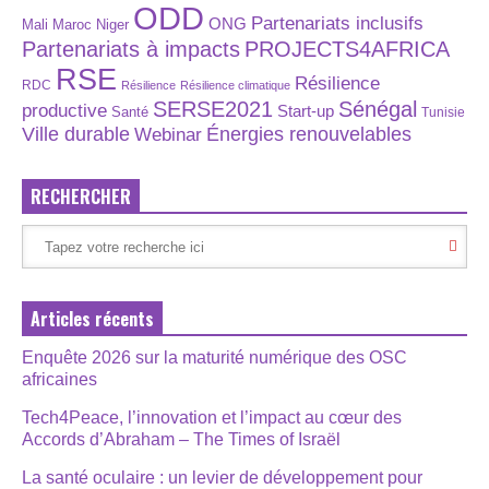
ODD
Partenariats inclusifs
ONG
Maroc
Niger
Mali
Partenariats à impacts
PROJECTS4AFRICA
RSE
Résilience
RDC
Résilience
Résilience climatique
SERSE2021
Sénégal
productive
Start-up
Santé
Tunisie
Énergies renouvelables
Ville durable
Webinar
RECHERCHER
Articles récents
Enquête 2026 sur la maturité numérique des OSC
africaines
Tech4Peace, l’innovation et l’impact au cœur des
Accords d’Abraham – The Times of Israël
La santé oculaire : un levier de développement pour