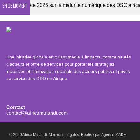
EN CE MOMENT
Enquête 2026 sur la maturité numérique des OSC africaines
Une initiative globale articulant média à impacts, communautés
d’acteurs et offre de services pour porter les stratégies
inclusives et l’innovation sociétale des acteurs publics et privés
au service des ODD en Afrique.
Contact
contact@africamutandi.com
© 2020 Africa Mutandi.
Mentions Légales.
Réalisé par
Agence MAKE