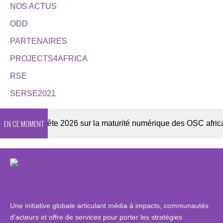
NOS ACTUS
ODD
PARTENAIRES
PROJECTS4AFRICA
RSE
SERSE2021
EN CE MOMENT
r
Enquête 2026 sur la maturité numérique des OSC africaine
Une initiative globale articulant média à impacts, communautés
d’acteurs et offre de services pour porter les stratégies