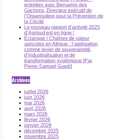
entretien avec Benjamin des
Gachons, Directeur exécutif de
l’Organisation pour la Prévention de
la Cécité
Le nouveau rapport d’activité 2025
d’Agrisud est en ligne !
Éclairage | Chaînes de valeur
agricoles en Afrique : l’agrégation
comme levier de souveraineté,
d’industrialisation et de
transformation systémique [Par
Pierre-Samuel Guedj]
Archives
juillet 2026
juin 2026
mai 2026
avril 2026
mars 2026
février 2026
janvier 2026
décembre 2025
novembre 2025