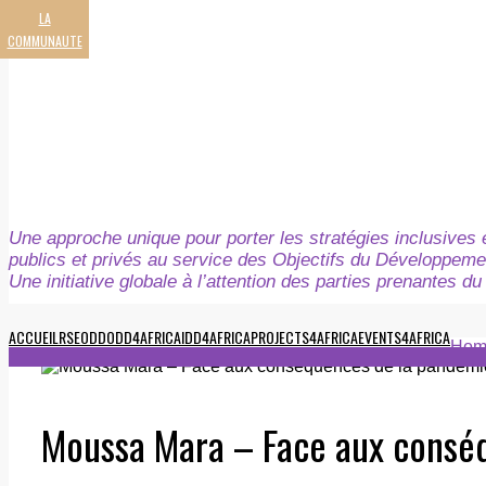
LA
COMMUNAUTE
Une approche unique pour porter les stratégies inclusives e
publics et privés au service des Objectifs du Développeme
Une initiative globale à l’attention des parties prenantes 
ACCUEIL
RSE
ODD
ODD4AFRICA
IDD4AFRICA
PROJECTS4AFRICA
EVENTS4AFRICA
Hom
Moussa Mara – Face aux conséq