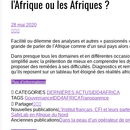
l’Afrique ou les Afriques ?
28 mai 2020
Facilité ou dilemme des analyses et autres « passionnés » 
grande de parler de l’Afrique comme d’un seul pays alors 
Dans presque tous les domaines et en différentes occasions
simplifié avec la prétention de mieux en comprendre les 
proposer des remèdes à ses difficultés. Diagnostics et re
qu’ils reposent sur un tableau fort éloigné des réalités afri
Plus d’informations
CATEGORIES
DERNIÈRES ACTUS
IDD4AFRICA
TAGS
Gouvernance
IDD4AFRICA
Transparence
Partager
Nouvelles publications
L’Institut français, CFI et leurs pa
SafirLab en Afrique du Nord
Anciennes publications
Dans la peau d’un opérateur de pré