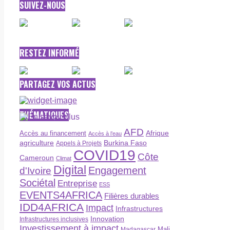
SUIVEZ-NOUS
RESTEZ INFORMÉ
PARTAGEZ VOS ACTUS
THÉMATIQUES
AFD
Afrique
Accès au financement
Accès à l’eau
agriculture
Burkina Faso
Appels à Projets
COVID19
Côte
Cameroun
Climat
Digital
Engagement
d'Ivoire
Sociétal
Entreprise
ESS
EVENTS4AFRICA
Filières durables
IDD4AFRICA
Impact
Infrastructures
Innovation
Infrastructures inclusives
Investissement à impact
Madagascar
Mali