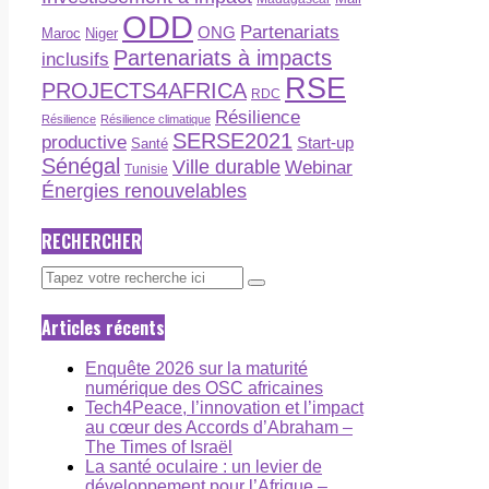
ODD
Partenariats
ONG
Maroc
Niger
Partenariats à impacts
inclusifs
RSE
PROJECTS4AFRICA
RDC
Résilience
Résilience
Résilience climatique
SERSE2021
productive
Start-up
Santé
Sénégal
Ville durable
Webinar
Tunisie
Énergies renouvelables
RECHERCHER
Articles récents
Enquête 2026 sur la maturité
numérique des OSC africaines
Tech4Peace, l’innovation et l’impact
au cœur des Accords d’Abraham –
The Times of Israël
La santé oculaire : un levier de
développement pour l’Afrique –