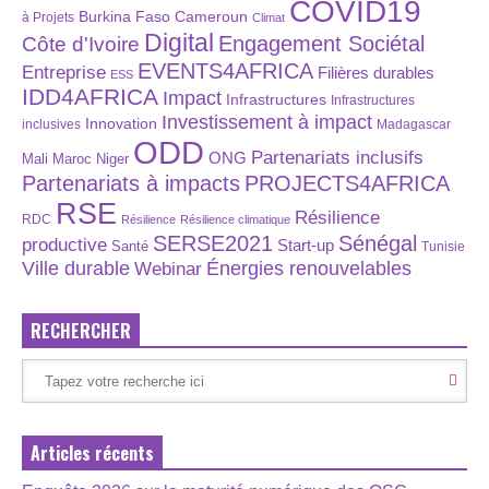
COVID19
Burkina Faso
Cameroun
à Projets
Climat
Digital
Engagement Sociétal
Côte d'Ivoire
EVENTS4AFRICA
Entreprise
Filières durables
ESS
IDD4AFRICA
Impact
Infrastructures
Infrastructures
Investissement à impact
Innovation
inclusives
Madagascar
ODD
Partenariats inclusifs
ONG
Maroc
Niger
Mali
Partenariats à impacts
PROJECTS4AFRICA
RSE
Résilience
RDC
Résilience
Résilience climatique
SERSE2021
Sénégal
productive
Start-up
Santé
Tunisie
Énergies renouvelables
Ville durable
Webinar
RECHERCHER
Articles récents