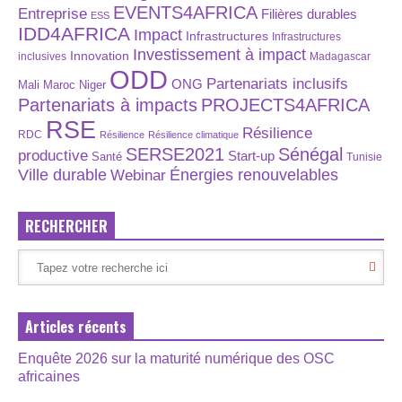
EVENTS4AFRICA
Entreprise
Filières durables
ESS
IDD4AFRICA
Impact
Infrastructures
Infrastructures
Investissement à impact
Innovation
inclusives
Madagascar
ODD
Partenariats inclusifs
ONG
Maroc
Niger
Mali
Partenariats à impacts
PROJECTS4AFRICA
RSE
Résilience
RDC
Résilience
Résilience climatique
SERSE2021
Sénégal
productive
Start-up
Santé
Tunisie
Énergies renouvelables
Ville durable
Webinar
RECHERCHER
Articles récents
Enquête 2026 sur la maturité numérique des OSC
africaines