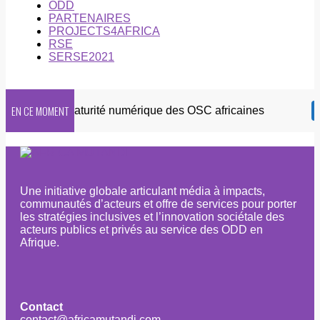
ODD
PARTENAIRES
PROJECTS4AFRICA
RSE
SERSE2021
EN CE MOMENT
6 sur la maturité numérique des OSC africaines
DE
Une initiative globale articulant média à impacts,
communautés d’acteurs et offre de services pour porter
les stratégies inclusives et l’innovation sociétale des
acteurs publics et privés au service des ODD en
Afrique.
Contact
contact@africamutandi.com