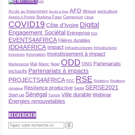
THÉMATIQUES
AFD
Afrique
agriculture
Accès au financement
Accès à l’eau
Burkina Faso
Cameroun
Appels à Projets
Climat
COVID19
Digital
Côte d'Ivoire
Engagement Sociétal
Entreprise
ESS
EVENTS4AFRICA
Filières durables
IDD4AFRICA
Impact
Infrastructures
Infrastructures
Investissement à impact
Innovation
inclusives
ODD
Partenariats
ONG
Maroc
Niger
Madagascar
Mali
Partenariats à impacts
inclusifs
RSE
PROJECTS4AFRICA
RDC
Résilience
Résilience
SERSE2021
Résilience productive
Santé
climatique
Sénégal
Ville durable
Webinar
Start-up
Tunisie
Énergies renouvelables
RECHERCHER