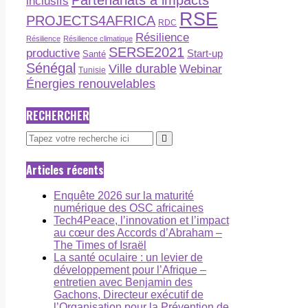
Partenariats à impacts
inclusifs
RSE
PROJECTS4AFRICA
RDC
Résilience
Résilience
Résilience climatique
SERSE2021
productive
Start-up
Santé
Sénégal
Ville durable
Webinar
Tunisie
Énergies renouvelables
RECHERCHER
Articles récents
Enquête 2026 sur la maturité
numérique des OSC africaines
Tech4Peace, l’innovation et l’impact
au cœur des Accords d’Abraham –
The Times of Israël
La santé oculaire : un levier de
développement pour l’Afrique –
entretien avec Benjamin des
Gachons, Directeur exécutif de
l’Organisation pour la Prévention de