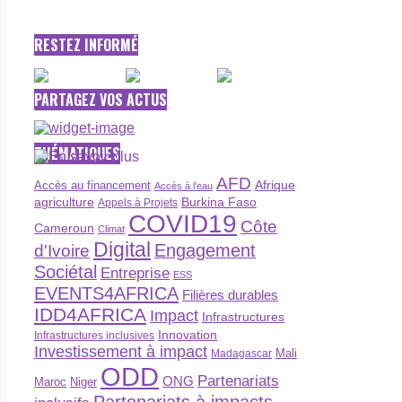
RESTEZ INFORMÉ
PARTAGEZ VOS ACTUS
THÉMATIQUES
AFD
Afrique
Accès au financement
Accès à l’eau
agriculture
Burkina Faso
Appels à Projets
COVID19
Côte
Cameroun
Climat
Digital
Engagement
d'Ivoire
Sociétal
Entreprise
ESS
EVENTS4AFRICA
Filières durables
IDD4AFRICA
Impact
Infrastructures
Innovation
Infrastructures inclusives
Investissement à impact
Madagascar
Mali
ODD
Partenariats
ONG
Maroc
Niger