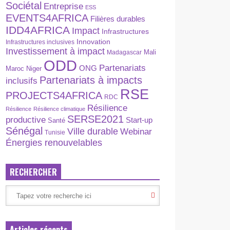
Sociétal
Entreprise
ESS
EVENTS4AFRICA
Filières durables
IDD4AFRICA
Impact
Infrastructures
Innovation
Infrastructures inclusives
Investissement à impact
Madagascar
Mali
ODD
Partenariats
ONG
Maroc
Niger
Partenariats à impacts
inclusifs
RSE
PROJECTS4AFRICA
RDC
Résilience
Résilience
Résilience climatique
SERSE2021
productive
Start-up
Santé
Sénégal
Ville durable
Webinar
Tunisie
Énergies renouvelables
RECHERCHER
Articles récents