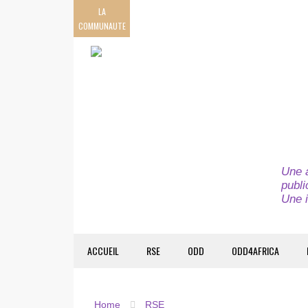
LA
COMMUNAUTE
Une a
publi
Une i
ACCUEIL
RSE
ODD
ODD4AFRICA
Home
RSE