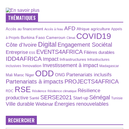
THÉMATIQUES
AFD
Afrique
agriculture
Accès au financement
Appels
Accès à l’eau
COVID19
Burkina Faso
Cameroun
à Projets
Climat
Digital
Engagement Sociétal
Côte d'Ivoire
EVENTS4AFRICA
Entreprise
Filières durables
ESS
IDD4AFRICA
Impact
Infrastructures
Infrastructures
Investissement à impact
Innovation
inclusives
Madagascar
ODD
Partenariats inclusifs
ONG
Maroc
Niger
Mali
Partenariats à impacts
PROJECTS4AFRICA
RSE
Résilience
RDC
Résilience
Résilience climatique
SERSE2021
Sénégal
productive
Start-up
Santé
Tunisie
Énergies renouvelables
Ville durable
Webinar
RECHERCHER