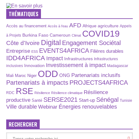
THÉMATIQUES
AFD
Afrique
agriculture
Accès au financement
Appels
Accès à l’eau
COVID19
Burkina Faso
Cameroun
à Projets
Climat
Digital
Engagement Sociétal
Côte d'Ivoire
EVENTS4AFRICA
Entreprise
Filières durables
ESS
IDD4AFRICA
Impact
Infrastructures
Infrastructures
Investissement à impact
Innovation
inclusives
Madagascar
ODD
Partenariats inclusifs
ONG
Maroc
Niger
Mali
Partenariats à impacts
PROJECTS4AFRICA
RSE
Résilience
RDC
Résilience
Résilience climatique
SERSE2021
Sénégal
productive
Start-up
Santé
Tunisie
Énergies renouvelables
Ville durable
Webinar
RECHERCHER