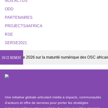
NOS ACTUS
ODD
PARTENAIRES
PROJECTS4AFRICA
RSE
SERSE2021
EN CE MOMENT
Enquête 2026 sur la maturité numérique des OSC africaines
Une initiative globale articulant média à impacts, communautés
d’acteurs et offre de services pour porter les stratégies