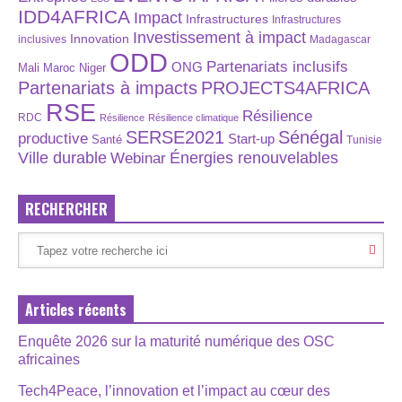
IDD4AFRICA
Impact
Infrastructures
Infrastructures
Investissement à impact
Innovation
inclusives
Madagascar
ODD
Partenariats inclusifs
ONG
Maroc
Niger
Mali
Partenariats à impacts
PROJECTS4AFRICA
RSE
Résilience
RDC
Résilience
Résilience climatique
SERSE2021
Sénégal
productive
Start-up
Santé
Tunisie
Énergies renouvelables
Ville durable
Webinar
RECHERCHER
Articles récents
Enquête 2026 sur la maturité numérique des OSC
africaines
Tech4Peace, l’innovation et l’impact au cœur des