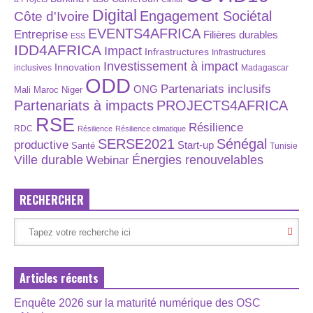
Digital
Engagement Sociétal
Côte d'Ivoire
EVENTS4AFRICA
Entreprise
Filières durables
ESS
IDD4AFRICA
Impact
Infrastructures
Infrastructures
Investissement à impact
Innovation
inclusives
Madagascar
ODD
Partenariats inclusifs
ONG
Maroc
Niger
Mali
Partenariats à impacts
PROJECTS4AFRICA
RSE
Résilience
RDC
Résilience
Résilience climatique
SERSE2021
Sénégal
productive
Start-up
Santé
Tunisie
Énergies renouvelables
Ville durable
Webinar
RECHERCHER
Articles récents
Enquête 2026 sur la maturité numérique des OSC