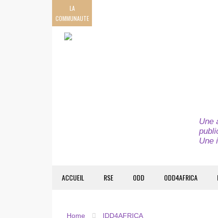
LA
COMMUNAUTE
Une a
publi
Une i
ACCUEIL
RSE
ODD
ODD4AFRICA
Home
IDD4AFRICA