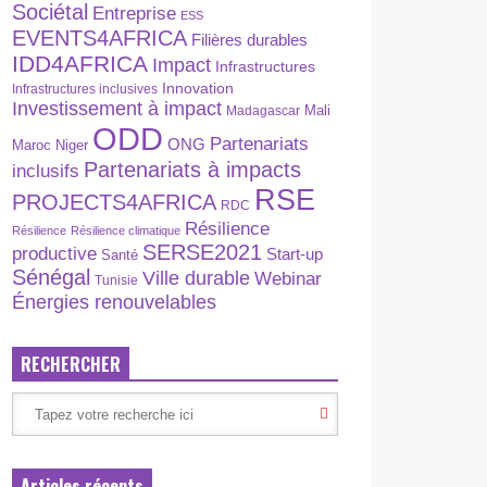
Sociétal
Entreprise
ESS
EVENTS4AFRICA
Filières durables
IDD4AFRICA
Impact
Infrastructures
Innovation
Infrastructures inclusives
Investissement à impact
Madagascar
Mali
ODD
Partenariats
ONG
Maroc
Niger
Partenariats à impacts
inclusifs
RSE
PROJECTS4AFRICA
RDC
Résilience
Résilience
Résilience climatique
SERSE2021
productive
Start-up
Santé
Sénégal
Ville durable
Webinar
Tunisie
Énergies renouvelables
RECHERCHER
Articles récents