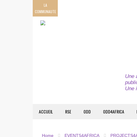
LA
COMMUNAUTE
Une a
publi
Une i
ACCUEIL
RSE
ODD
ODD4AFRICA
Home
EVENTS4AFRICA
PROJECTS4