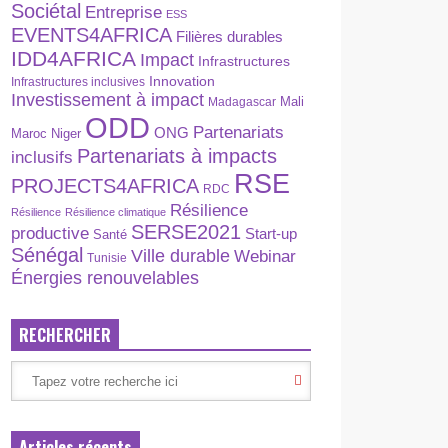
Sociétal
Entreprise
ESS
EVENTS4AFRICA
Filières durables
IDD4AFRICA
Impact
Infrastructures
Innovation
Infrastructures inclusives
Investissement à impact
Madagascar
Mali
ODD
Partenariats
ONG
Maroc
Niger
Partenariats à impacts
inclusifs
RSE
PROJECTS4AFRICA
RDC
Résilience
Résilience
Résilience climatique
SERSE2021
productive
Start-up
Santé
Sénégal
Ville durable
Webinar
Tunisie
Énergies renouvelables
RECHERCHER
Articles récents