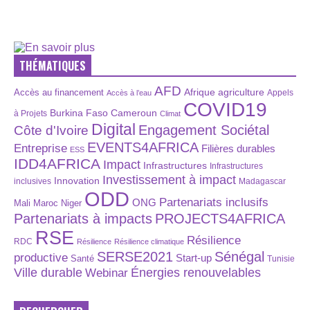
THÉMATIQUES
AFD
Afrique
agriculture
Accès au financement
Appels
Accès à l’eau
COVID19
Burkina Faso
Cameroun
à Projets
Climat
Digital
Engagement Sociétal
Côte d'Ivoire
EVENTS4AFRICA
Entreprise
Filières durables
ESS
IDD4AFRICA
Impact
Infrastructures
Infrastructures
Investissement à impact
Innovation
inclusives
Madagascar
ODD
Partenariats inclusifs
ONG
Maroc
Niger
Mali
Partenariats à impacts
PROJECTS4AFRICA
RSE
Résilience
RDC
Résilience
Résilience climatique
SERSE2021
Sénégal
productive
Start-up
Santé
Tunisie
Énergies renouvelables
Ville durable
Webinar