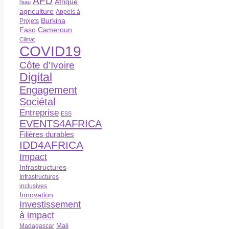
AFD
Afrique
l’eau
agriculture
Appels à
Burkina
Projets
Faso
Cameroun
Climat
COVID19
Côte d'Ivoire
Digital
Engagement
Sociétal
Entreprise
ESS
EVENTS4AFRICA
Filières durables
IDD4AFRICA
Impact
Infrastructures
Infrastructures
inclusives
Innovation
Investissement
à impact
Madagascar
Mali