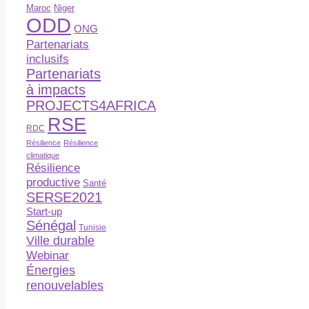
Maroc
Niger
ODD
ONG
Partenariats
inclusifs
Partenariats
à impacts
PROJECTS4AFRICA
RSE
RDC
Résilience
Résilience
climatique
Résilience
productive
Santé
SERSE2021
Start-up
Sénégal
Tunisie
Ville durable
Webinar
Énergies
renouvelables